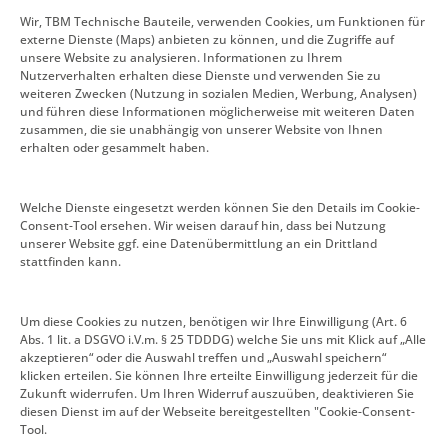
Wir, TBM Technische Bauteile, verwenden Cookies, um Funktionen für
externe Dienste (Maps) anbieten zu können, und die Zugriffe auf
KONTAKT
unsere Website zu analysieren. Informationen zu Ihrem
Nutzerverhalten erhalten diese Dienste und verwenden Sie zu
weiteren Zwecken (Nutzung in sozialen Medien, Werbung, Analysen)
TBM – Technische Bauteile Mader
und führen diese Informationen möglicherweise mit weiteren Daten
zusammen, die sie unabhängig von unserer Website von Ihnen
Bürgermeister-Fink Str. 41
erhalten oder gesammelt haben.
89331 Burgau
Welche Dienste eingesetzt werden können Sie den Details im Cookie-
(0 82 22) 9 65 69 07

Consent-Tool ersehen. Wir weisen darauf hin, dass bei Nutzung
unserer Website ggf. eine Datenübermittlung an ein Drittland
info@tbm-burgau.de

stattfinden kann.
ANSPRECHPARTNER
Um diese Cookies zu nutzen, benötigen wir Ihre Einwilligung (Art. 6
Abs. 1 lit. a DSGVO i.V.m. § 25 TDDDG) welche Sie uns mit Klick auf „Alle
akzeptieren“ oder die Auswahl treffen und „Auswahl speichern“
Robert Mader (Geschäftsführer)
klicken erteilen. Sie können Ihre erteilte Einwilligung jederzeit für die
Zukunft widerrufen. Um Ihren Widerruf auszuüben, deaktivieren Sie
diesen Dienst im auf der Webseite bereitgestellten "Cookie-Consent-
ÖFFNUNGSZEITEN
Tool.