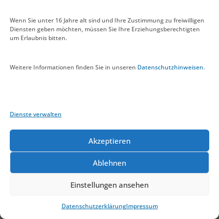
Mo. – Fr. 8.00 – 12.00 Uhr
Wenn Sie unter 16 Jahre alt sind und Ihre Zustimmung zu freiwilligen
Diensten geben möchten, müssen Sie Ihre Erziehungsberechtigten
Mo. – Do. 13.00 – 16.00 Uhr
um Erlaubnis bitten.
Weitere Informationen finden Sie in unseren
Datenschutzhinweisen.
ANFAHRT
Dienste verwalten
Akzeptieren
Ablehnen
Einstellungen ansehen
Datenschutzerklärung
Impressum
DATENSCHUTZERKLÄRUNG